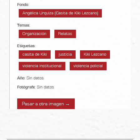
Fondo
:
Angélica Urquiza (Casita de Kiki Lezcano)
Temas
:
Organización
Relatos
Etiquetas
:
casita de Kiki
justicia
Kiki Lezcano
violencia institucional
violencia policial
Año
: Sin datos
Fotógrafx
: Sin datos
Pasar a otra imagen →