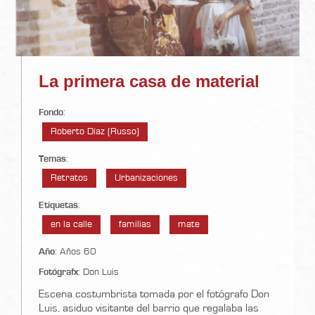
La primera casa de material
Fondo
:
Roberto Díaz (Russo)
Temas
:
Retratos
Urbanizaciones
Etiquetas
:
en la calle
familias
mate
Año
: Años 60
Fotógrafx
: Don Luis
Escena costumbrista tomada por el fotógrafo Don
Luis, asiduo visitante del barrio que regalaba las