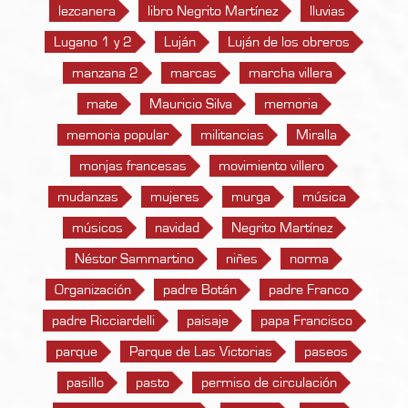
lezcanera
libro Negrito Martínez
lluvias
Lugano 1 y 2
Luján
Luján de los obreros
manzana 2
marcas
marcha villera
mate
Mauricio Silva
memoria
memoria popular
militancias
Miralla
monjas francesas
movimiento villero
mudanzas
mujeres
murga
música
músicos
navidad
Negrito Martínez
Néstor Sammartino
niñes
norma
Organización
padre Botán
padre Franco
padre Ricciardelli
paisaje
papa Francisco
parque
Parque de Las Victorias
paseos
pasillo
pasto
permiso de circulación