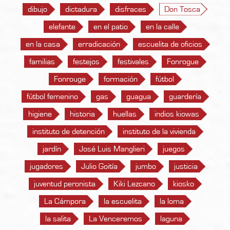
dibujo
dictadura
disfraces
Don Tosca
elefante
en el patio
en la calle
en la casa
erradicación
escuelita de oficios
familias
festejos
festivales
Fonrogue
Fonrouge
formación
fútbol
fútbol femenino
gas
guagua
guardería
higiene
historia
huellas
indios kiowas
instituto de detención
instituto de la vivienda
jardín
José Luis Manglieri
juegos
jugadores
Julio Goitía
jumbo
justicia
juventud peronista
Kiki Lezcano
kiosko
La Cámpora
la escuelita
la loma
la salita
La Venceremos
laguna