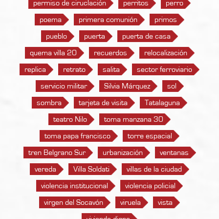
permiso de ciruclación
perritos
perro
poema
primera comunión
primos
pueblo
puerta
puerta de casa
quema villa 20
recuerdos
relocalización
replica
retrato
salita
sector ferroviario
servicio militar
Silvia Márquez
sol
sombra
tarjeta de visita
Tatalaguna
teatro Nilo
toma manzana 30
toma papa francisco
torre espacial
tren Belgrano Sur
urbanización
ventanas
vereda
Villa Soldati
villas de la ciudad
violencia institucional
violencia policial
virgen del Socavón
viruela
vista