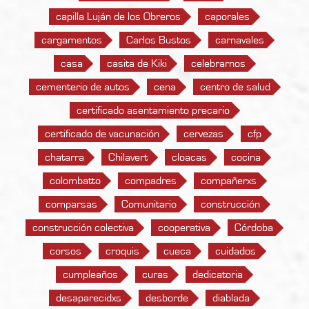
capilla Luján de los Obreros
caporales
cargamentos
Carlos Bustos
carnavales
casa
casita de Kiki
celebrarnos
cementerio de autos
cena
centro de salud
certificado asentamiento precario
certificado de vacunación
cervezas
cfp
chatarra
Chilavert
cloacas
cocina
colombatto
compadres
compañerxs
comparsas
Comunitario
construcción
construcción colectiva
cooperativa
Córdoba
corsos
croquis
cueca
cuidados
cumpleaños
curas
dedicatoria
desaparecidxs
desborde
diablada