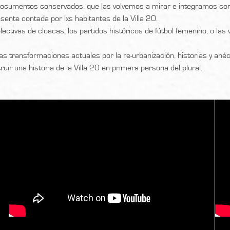
documentos conservados, que las volvemos a mirar e integramos com
sente contada por lxs habitantes de la Villa 20.
lectivas de cloacas, los partidos históricos de fútbol femenino, o la
as transformaciones actuales por la re-urbanización, historias y an
ruir una historia de la Villa 20 en primera persona del plural.