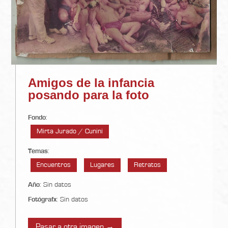
Amigos de la infancia
posando para la foto
Fondo
:
Mirta Jurado / Cunini
Temas
:
Encuentros
Lugares
Retratos
Año
: Sin datos
Fotógrafx
: Sin datos
Pasar a otra imagen →