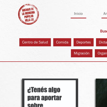
Skip
to
Inicio
Ar
content
Busc
Centro de Salud
Comida
Deportes
Dict
Migración
Organ