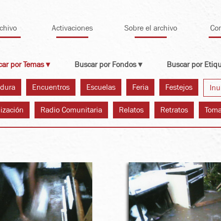
chivo
Activaciones
Sobre el archivo
Co
ar por Temas ▾
Buscar por Fondos ▾
Buscar por Etiq
adura
Encuentros
Escuelas
Feria
Festejos
Inu
ización
Radio Comunitaria
Relatos
Retratos
Tom