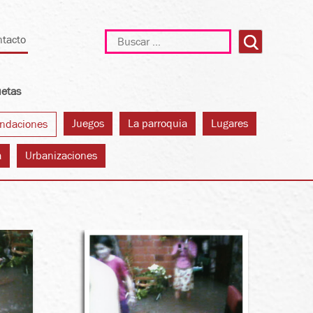
Buscar:
ntacto
uetas
Juegos
La parroquia
Lugares
ndaciones
a
Urbanizaciones