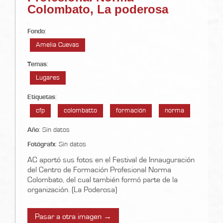
Colombato, La poderosa
Fondo
:
Amelia Cuevas
Temas
:
Lugares
Etiquetas
:
cfp
colombatto
formación
norma
Año
: Sin datos
Fotógrafx
: Sin datos
AC aportó sus fotos en el Festival de Innauguración
del Centro de Formación Profesional Norma
Colombato, del cual también formó parte de la
organización. (La Poderosa)
Pasar a otra imagen →