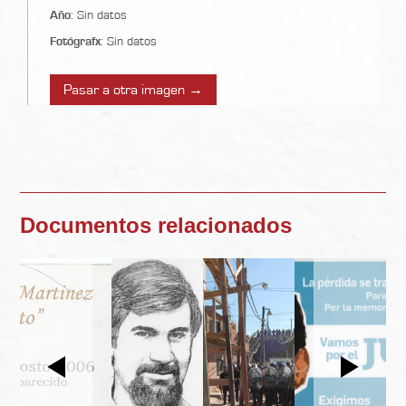
Año
: Sin datos
Fotógrafx
: Sin datos
Pasar a otra imagen →
Documentos relacionados
Previous
Next