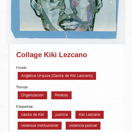
Collage Kiki Lezcano
Fondo
:
Angélica Urquiza (Casita de Kiki Lezcano)
Temas
:
Organización
Relatos
Etiquetas
:
casita de Kiki
justicia
Kiki Lezcano
violencia institucional
violencia policial