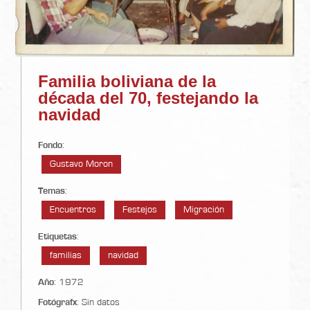
Familia boliviana de la
década del 70, festejando la
navidad
Fondo
:
Gustavo Moron
Temas
:
Encuentros
Festejos
Migración
Etiquetas
:
familias
navidad
Año
: 1972
Fotógrafx
: Sin datos