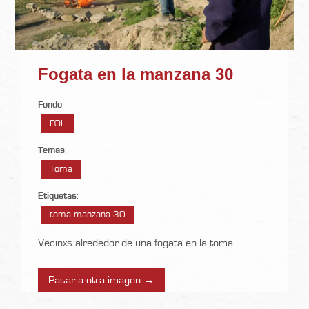
Fogata en la manzana 30
Fondo
:
FOL
Temas
:
Toma
Etiquetas
:
toma manzana 30
Vecinxs alrededor de una fogata en la toma.
Pasar a otra imagen →