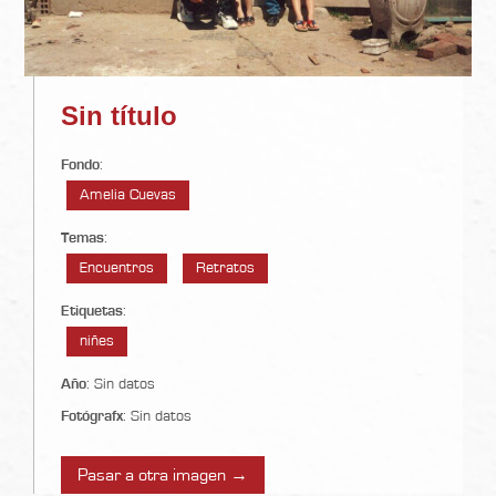
Sin título
Fondo
:
Amelia Cuevas
Temas
:
Encuentros
Retratos
Etiquetas
:
niñes
Año
: Sin datos
Fotógrafx
: Sin datos
Pasar a otra imagen →