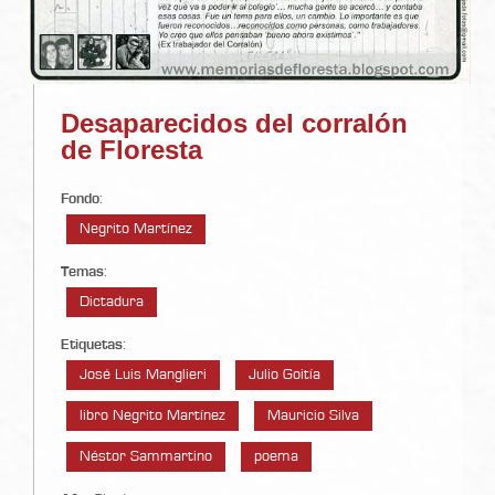
Desaparecidos del corralón
de Floresta
Fondo
:
Negrito Martínez
Temas
:
Dictadura
Etiquetas
:
José Luis Manglieri
Julio Goitía
libro Negrito Martínez
Mauricio Silva
Néstor Sammartino
poema