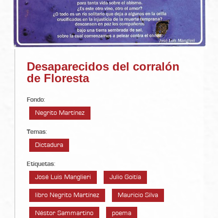
Desaparecidos del corralón
de Floresta
Fondo
:
Negrito Martínez
Temas
:
Dictadura
Etiquetas
:
José Luis Manglieri
Julio Goitía
libro Negrito Martínez
Mauricio Silva
Néstor Sammartino
poema